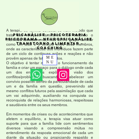
A terapia de família constitui-se num método que
PSICANÁLISE - PSICOTERAPIA
trata das relações familiares, não tratando o
PSICODRAMA - NEUROPSICANÁLISE
indivíduo isoladamente, mas sim o grupo familiar
TRANSTORNO ALIMENTAR -
como um todo e o vínculo entre seus membros,
COACHING
onde as características dos indivíduos fazem parte
de um ciclo de contínuas ações e reações e não
ME
provêm apenas de fatos isolados.
NU
O objetivo é tentar modificar o funcionamento da
familia e criar um espaço para o diálogo onde cada
um dos envolvidos expõe sua visão dos
conflitos/problemas buscando restabelecer um
convívio possível dentro da particularidade de cada
um e da família em questão, prevenindo até
mesmo conflitos futuros pela assimilação que cada
um vai adquirindo, auxiliando na conquista ou
reconquista de relações harmoniosas, respeitosas
e saudáveis entre os seus membros.
Em momentos de crises ou de acontecimentos que
afetem o equilíbrio, a terapia visa atuar como
suporte para que a família lide com sentimentos
diversos visando a compreensão mútua no
entendimento da resposta emocional de cada um
diante da situação ou propiciando respaldo e