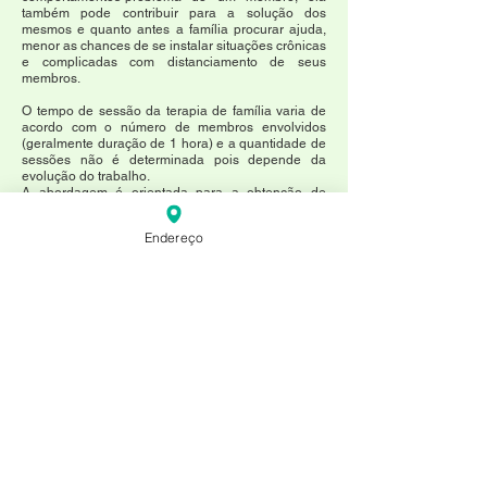
também pode contribuir para a solução dos
mesmos e quanto antes a família procurar ajuda,
menor as chances de se instalar situações crônicas
e complicadas com distanciamento de seus
membros.
O tempo de sessão da terapia de família varia de
acordo com o número de membros envolvidos
(geralmente duração de 1 hora) e a quantidade de
sessões não é determinada pois depende da
evolução do trabalho.
A abordagem é orientada para a obtenção de
resultados num prazo curto e realizada, de
preferência, com todo os membros da família.
Endereço
Acompanhe as redes sociais