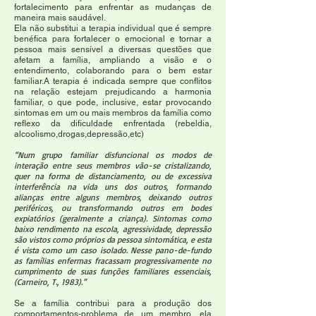
fortalecimento para enfrentar as mudanças de
maneira mais saudável.
Ela não substitui a terapia individual que é sempre
benéfica para fortalecer o emocional e tornar a
pessoa mais sensível a diversas questões que
afetam a família, ampliando a visão e o
entendimento, colaborando para o bem estar
familiar.A terapia é indicada sempre que conflitos
na relação estejam prejudicando a harmonia
familiar, o que pode, inclusive, estar provocando
sintomas em um ou mais membros da família como
reflexo da dificuldade enfrentada (rebeldia,
alcoolismo,drogas,depressão,etc)
“Num grupo familiar disfuncional os modos de
interação entre seus membros vão-se cristalizando,
quer na forma de distanciamento, ou de excessiva
interferência na vida uns dos outros, formando
alianças entre alguns membros, deixando outros
periféricos, ou transformando outros em bodes
expiatórios (geralmente a criança). Sintomas como
baixo rendimento na escola, agressividade, depressão
são vistos como próprios da pessoa sintomática, e esta
é vista como um caso isolado. Nesse pano-de-fundo
as famílias enfermas fracassam progressivamente no
cumprimento de suas funções familiares essenciais,
(Carneiro, T., 1983).”
Se a família contribui para a produção dos
comportamentos-problema de um membro, ela