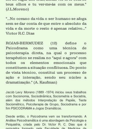
teus olhos e tu ver-me-ás com os meus."
(J.L.Moreno)
"...No oceano da vida o ser humano se afoga
sem se dar conta de que entre o absoluto da
vida e da morte o resto é apenas relativo..."
Victor R.C. Dias
ROJAS-BERMUDEZ (12) define o
Psicodrama como uma técnica de
psicoterapia direta, na qual o processo
terapêutico se realiza no "aqui e agora" com
todos os elementos emocionais que
constituem a situação conflituosa. Do ponto
de vista técnico, constitui um processo de
ação e interação, sendo seu núcleo a
dramatização.
" (A. Kaufman)
Jacob Levy Moreno
(1889 -1974)
iniciou seus trabalhos
com Socionomia, Sociodinâmica, Sociometria e Sociatria,
além dos métodos Interpretação de Papéis, Teste
Sociométrico, Psicoterapia de Grupo, Sociodrama e por
fim PSICODRAMA e Jogos Dramáticos.
Desde então, o Psicodrama vem se transformando. A
Análise Psicodramática é uma abordagem da Psicologia e
Psiquiatria, criada pelo Dr. Victor R. C. Dias que é
psiquiatra formado pela Faculdade de Medicina da