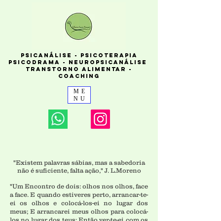
PSICANÁLISE - PSICOTERAPIA
PSICODRAMA - NEUROPSICANÁLISE
TRANSTORNO ALIMENTAR -
COACHING
ME
NU
"Existem palavras sábias, mas a sabedoria
não é suficiente, falta ação," J. L.Moreno
"Um Encontro de dois: olhos nos olhos, face
a face. E quando estiveres perto, arrancar-te-
ei os olhos e colocá-los-ei no lugar dos
meus; E arrancarei meus olhos para colocá-
los no lugar dos teus; Então ver-te-ei com os