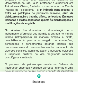
Universidade de São Paulo, professor e supervisor em
Psicodrama Clínico, fundador e coordenador da Escola
Paulista de Psicodrama - EPP,
indicada para acessar e
tratar as patologias do psiquismo humano, além de
viabilizarem muito o trabalho clínico, as técnicas têm usos
indicados e efeitos esperados quanto às manifestações e
modificações da angústia.
Na Análise Psicodramática a dramatização é o
instrumento diferencial que permite a entrada no mundo
interno (intrapsíquico) de maneira simples e direta,
possibilitando à pessoa o resgate de sensações,
percepções e pensamentos gerando insights que
promovem além do auto-conhecimento, tratamento de
diversos conflitos, facilitando assim a busca de soluções
e respostas criativas na vida resgatando recursos
psicológicos saudáveis.
O processo de psicoterapia resulta na Catarse de
Integração onde são vencidas barreiras internas e uma
nova estruturação de seu próprio conceito de identidade
(EU) dentro de um contexto mais saudável e satisfatório
da vida nos relacionamentos de cunho amoroso ou
afetivo, vida profissional e numa reorganização de seu
Endereço
projeto de vida. É uma terapia menos profunda, seus
objetivos são mais focais e visam, por exemplo, uma
maior adaptação do indivíduo ao seu meio ou a resolução
de algum conflito específico.