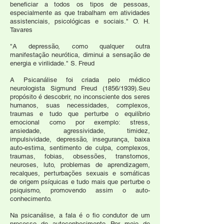
beneficiar a todos os tipos de pessoas,
especialmente as que trabalham em atividades
assistenciais, psicológicas e sociais." O. H.
Tavares
"A depressão, como qualquer outra
manifestação neurótica, diminui a sensação de
energia e virilidade." S. Freud
A Psicanálise foi criada pelo médico
neurologista Sigmund Freud (1856/1939).Seu
propósito é descobrir, no inconsciente dos seres
humanos, suas necessidades, complexos,
traumas e tudo que perturbe o equilíbrio
emocional como por exemplo: stress,
ansiedade, agressividade, timidez,
impulsividade, depressão, insegurança, baixa
auto-estima, sentimento de culpa, complexos,
traumas, fobias, obsessões, transtornos,
neuroses, luto, problemas de aprendizagem,
recalques, perturbações sexuais e somáticas
de origem psíquicas e tudo mais que perturbe o
psiquismo, promovendo assim o auto-
conhecimento.
Na psicanálise, a fala é o fio condutor de um
processo de autoconhecimento. Por meio de