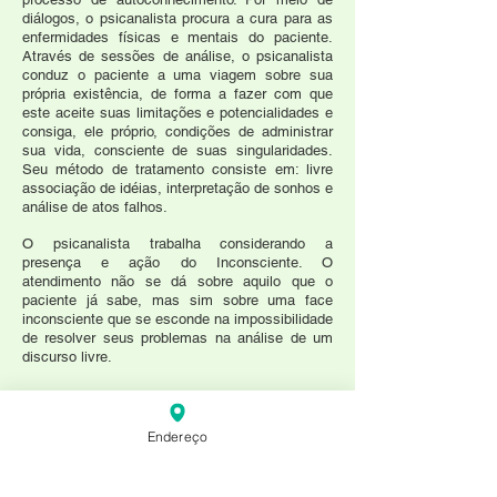
diálogos, o psicanalista procura a cura para as
enfermidades físicas e mentais do paciente.
Através de sessões de análise, o psicanalista
conduz o paciente a uma viagem sobre sua
própria existência, de forma a fazer com que
este aceite suas limitações e potencialidades e
consiga, ele próprio, condições de administrar
sua vida, consciente de suas singularidades.
Seu método de tratamento consiste em: livre
associação de idéias, interpretação de sonhos e
análise de atos falhos.
O psicanalista trabalha considerando a
presença e ação do Inconsciente. O
atendimento não se dá sobre aquilo que o
paciente já sabe, mas sim sobre uma face
inconsciente que se esconde na impossibilidade
de resolver seus problemas na análise de um
discurso livre.
O analista pode ajudar a resgatar, construir
valores e a refletir sobre os problemas fazendo
com que própria pessoa encontre soluções
Endereço
criativas sem no entanto "aconselhar", pois
cada um pode e deve descobrir o que pode ser
bom ou ruim pra si mesmo. É uma terapia mais